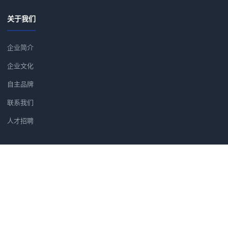
关于我们
企业简介
企业文化
自主品牌
联系我们
人才招聘
新闻资讯
引领绿色打印，完善产品布局 佳
HP Designjet T2
精准发力CAD/GIS细分市场