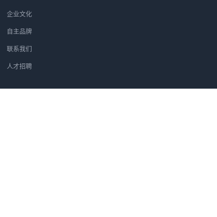
企业文化
自主品牌
联系我们
人才招聘
新闻资讯
引领绿色打印，完善产品布局 佳
HP Designjet T2
精准发力CAD/GIS细分市场
爱普生携打印头系列新品 全面进
相约 P&E影像展爱普生大幅面